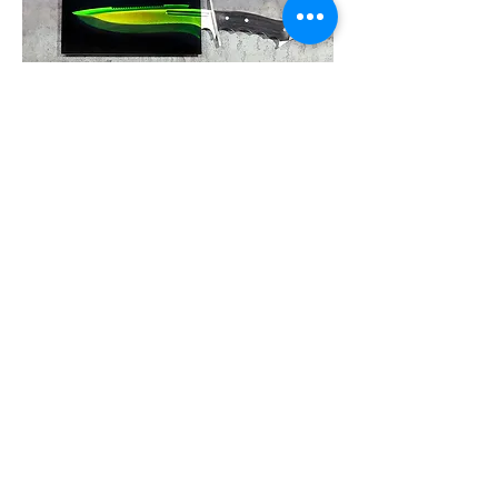
GET IN TOUCH:
Email:
info@nicolaevangelisti.it